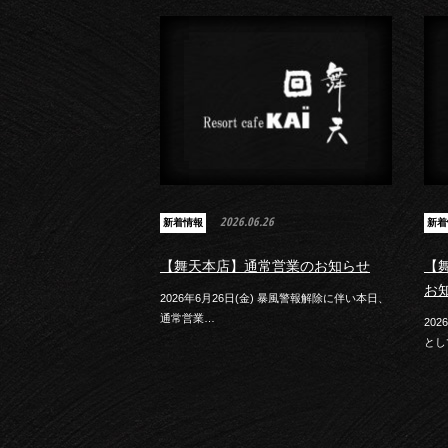
2026.06.26
新着情報
新着
【舞天本店】通常営業のお知らせ
【
お
2026年6月26日(金) 暴風警報解除に伴い本日、
通常営業…
20
とし