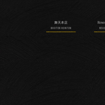
舞天本店
Resor
BOOTEN HONTEN
RESO