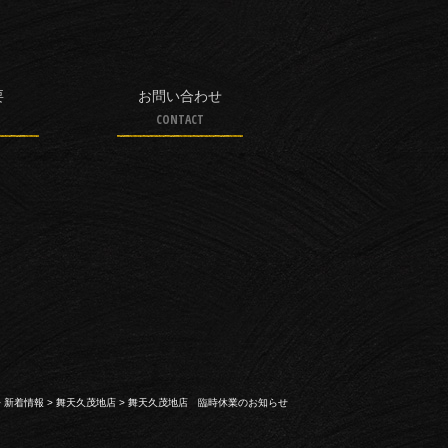
要
お問い合わせ
CONTACT
>
新着情報
>
舞天久茂地店
>
舞天久茂地店 臨時休業のお知らせ