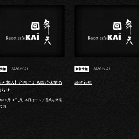
2026.06.01
2026.01.01
情報
新着情報
舞天本店】台風による臨時休業の
謹賀新年
知らせ
26年06月01日(月) 本日はランチ営業を休業
てお…